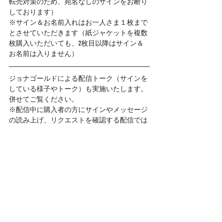
転売対策のため、宛名なしのサインをお断り
しております）
※サイン＆お名前入れはお一人さま１枚まで
とさせていただきます（紙ジャケットを複数
枚購入いただいても、2枚目以降はサイン＆
お名前は入りません）
ジョナゴールドによる配信トーク（サインを
している様子やトーク）も実施いたします。
併せてご覧ください。
※配信中に購入者の方にサインやメッセージ
の読み上げ、リクエストを確認する配信では
ございません。予めご了承下さい。 
▷配信日時
4月28日(木)19：00〜20：00程度
YouTubeジョナゴールド公式チャンネルにて
NEWS
GOODS
最新記事
すべて表示