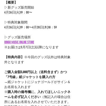
【概要】
▷新グッズ販売開始
4月26日(火)19：00〜
▷特典対象期間
4月26日(火)19：00〜4月28日(木)18：59
▷グッズ販売場所
RINGO MUSIC ONLINE STORE
※お届けは5月7日(土)以降になります
【特典内容】
※今回のグッズ以外は特典対象
外となります
ご購入金額3,000円以上（送料含まず）かつ
「7号線」紙ジャケットを購入の方
→紙ジャケットにジョナゴールドがサイン＆
お名前を入れます
※
購入時の備考欄に、入れてほしいニックネ
ームを必ず記入ください
（無記入の場合は住
所にあるお名前を入れさせていただきます。